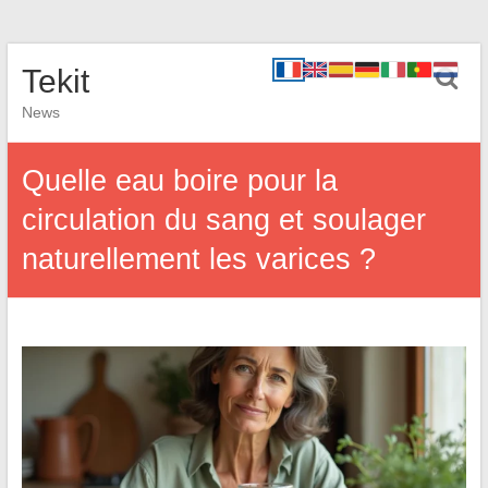
Tekit
News
Quelle eau boire pour la
circulation du sang et soulager
naturellement les varices ?