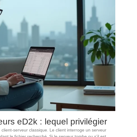
rs eD2k : lequel privilégier
lient-serveur classique. Le client interroge un serveur
dant le fichier recherché. Si le serveur tombe ou s’il est