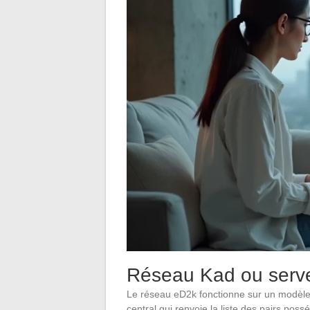
Réseau Kad ou serveu
Le réseau eD2k fonctionne sur un modèle c
central qui renvoie la liste des pairs possé