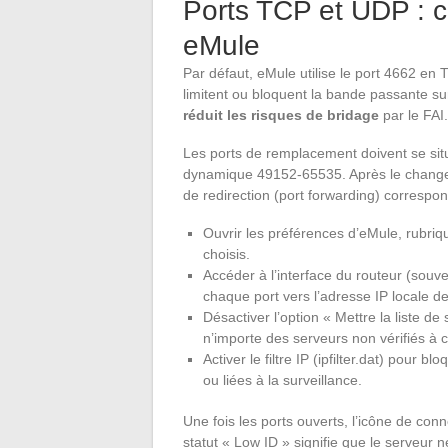
Ports TCP et UDP : c
eMule
Par défaut, eMule utilise le port 4662 en
limitent ou bloquent la bande passante su
réduit les risques de bridage
par le FAI.
Les ports de remplacement doivent se sit
dynamique 49152-65535. Après le changeme
de redirection (port forwarding) correspon
Ouvrir les préférences d’eMule, rubri
choisis.
Accéder à l’interface du routeur (souve
chaque port vers l’adresse IP locale d
Désactiver l’option « Mettre la liste 
n’importe des serveurs non vérifiés à
Activer le filtre IP (ipfilter.dat) pou
ou liées à la surveillance.
Une fois les ports ouverts, l’icône de con
statut « Low ID » signifie que le serveur 