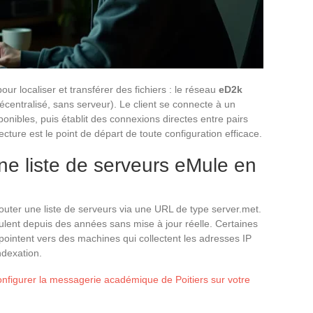
ur localiser et transférer des fichiers : le réseau
eD2k
écentralisé, sans serveur). Le client se connecte à un
ponibles, puis établit des connexions directes entre pairs
cture est le point de départ de toute configuration efficace.
d’une liste de serveurs eMule en
uter une liste de serveurs via une URL de type server.met.
ulent depuis des années sans mise à jour réelle. Certaines
pointent vers des machines qui collectent les adresses IP
ndexation.
onfigurer la messagerie académique de Poitiers sur votre