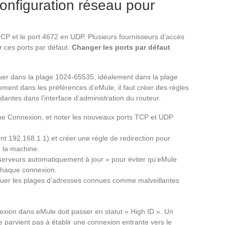
onfiguration réseau pour
 TCP et le port 4672 en UDP. Plusieurs fournisseurs d’accès
r ces ports par défaut.
Changer les ports par défaut
uer dans la plage 1024-65535, idéalement dans la plage
nt dans les préférences d’eMule, il faut créer des règles
dantes dans l’interface d’administration du routeur.
que Connexion, et noter les nouveaux ports TCP et UDP
nt 192.168.1.1) et créer une règle de redirection pour
e la machine.
de serveurs automatiquement à jour » pour éviter qu’eMule
 chaque connexion.
r bloquer les plages d’adresses connues comme malveillantes
nexion dans eMule doit passer en statut « High ID ». Un
ne parvient pas à établir une connexion entrante vers le