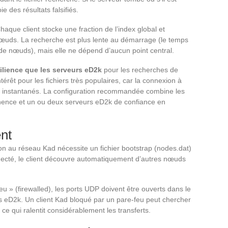
 des résultats falsifiés.
aque client stocke une fraction de l’index global et
uds. La recherche est plus lente au démarrage (le temps
de nœuds), mais elle ne dépend d’aucun point central.
silience que les serveurs eD2k
pour les recherches de
érêt pour les fichiers très populaires, car la connexion à
si instantanés. La configuration recommandée combine les
ence et un ou deux serveurs eD2k de confiance en
nt
on au réseau Kad nécessite un fichier bootstrap (nodes.dat)
necté, le client découvre automatiquement d’autres nœuds
eu » (firewalled), les ports UDP doivent être ouverts dans le
 eD2k. Un client Kad bloqué par un pare-feu peut chercher
 ce qui ralentit considérablement les transferts.