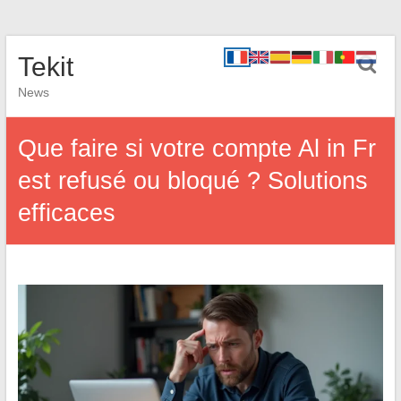
Tekit
News
Que faire si votre compte Al in Fr
est refusé ou bloqué ? Solutions
efficaces